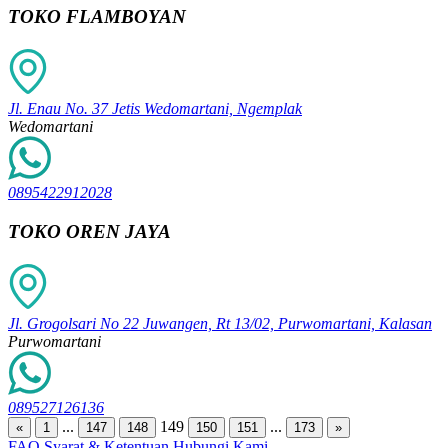
TOKO FLAMBOYAN
Jl. Enau No. 37 Jetis Wedomartani, Ngemplak
Wedomartani
0895422912028
TOKO OREN JAYA
Jl. Grogolsari No 22 Juwangen, Rt 13/02, Purwomartani, Kalasan
Purwomartani
089527126136
...
149
...
«
1
147
148
150
151
173
»
FAQ
Syarat & Ketentuan
Hubungi Kami